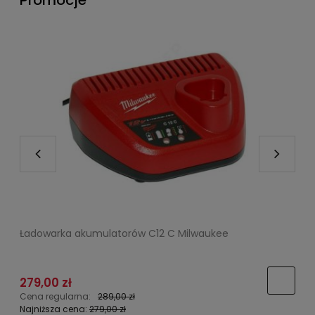
Ładowarka akumulatorów C12 C Milwaukee
W
279,00 zł
Cena regularna:
289,00 zł
C
Najniższa cena:
279,00 zł
N