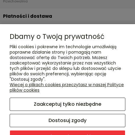
Przechowalnia
Płatności i dostawa
Formy płatności
Dbamy o Twoją prywatność
Czas realizacji i koszty dostawy
Pliki cookies i pokrewne im technologie umożliwiają
Informacje
poprawne działanie strony i pomagają nam
dostosować ofertę do Twoich potrzeb. Możesz
Polityka cookies
zaakceptować wykorzystanie przez nas wszystkich
tych plików i przejść do sklepu lub dostosować użycie
Polityka prywatności
plików do swoich preferencji, wybierając opcję
Blog
"Dostosuj zgody".
Więcej o plikach cookies przeczytasz w naszej Polityce
plików cookies
O nas
Zaakceptuj tylko niezbędne
Kontakt i dane firmy
O firmie
Dostosuj zgody